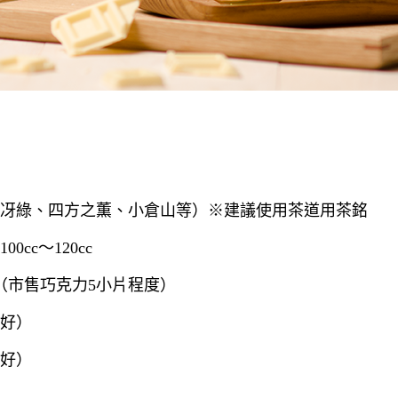
、冴綠、四方之薫、小倉山等）※建議使用茶道用茶銘
cc〜120cc
g（市售巧克力5小片程度）
好）
好）