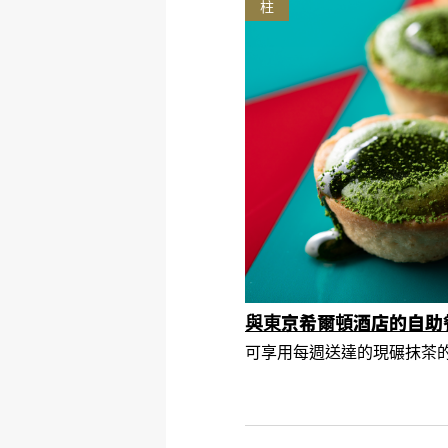
柱
與東京希爾頓酒店的自助
可享用每週送達的現碾抹茶