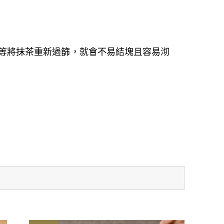
網等將抹茶重新過篩，就會不易結塊且容易沏